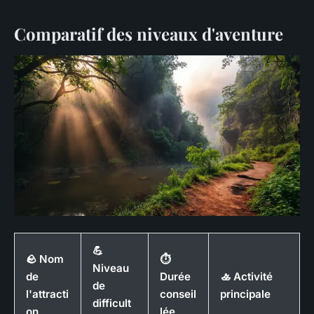
Comparatif des niveaux d'aventure
💪
🪨 Nom
⏱️
Niveau
de
Durée
🚣 Activité
de
l'attracti
conseil
principale
difficult
on
lée