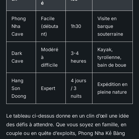
é
Phong
Facile
Visite en
Nha
(débuta
1h30
barque
Cave
nt)
souterraine
Modéré
Kayak,
Dark
3-4
à
tyrolienne,
Cave
heures
difficile
bain de boue
Hang
4 jours
Expédition en
Son
Expert
/ 3
pleine nature
Doong
nuits
Le tableau ci-dessus donne en un clin d’œil une idée
des défis à attendre. Que vous soyez en famille, en
couple ou en quête d’exploits, Phong Nha Kẻ Bàng