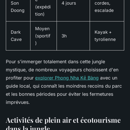
Son
4 jours
cordes,
(expédi
Doong
escalade
tion)
Moyen
Dark
Kayak +
(sportif
3h
Cave
tyrolienne
)
Pour s'immerger totalement dans cette jungle
mystique, de nombreux voyageurs choisissent d'en
profiter pour
explorer Phong Nha Kẻ Bàng
avec un
guide local, qui connaît les moindres recoins du parc
et les bonnes périodes pour éviter les fermetures
imprévues.
Activités de plein air et écotourisme
dans la jungle