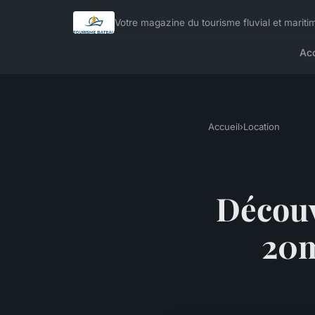
Votre magazine du tourisme fluvial et mariti
Acc
Accueil
›
Location
Découvr
20m