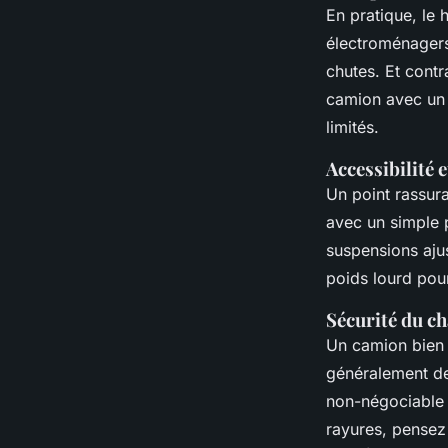
En pratique, le
électroménagers.
chutes. Et cont
camion avec un t
limités.
Accessibilité 
Un point rassura
avec un simple p
suspensions ajus
poids lourd pour 
Sécurité du c
Un camion bien c
généralement d
non-négociable :
rayures, pensez 