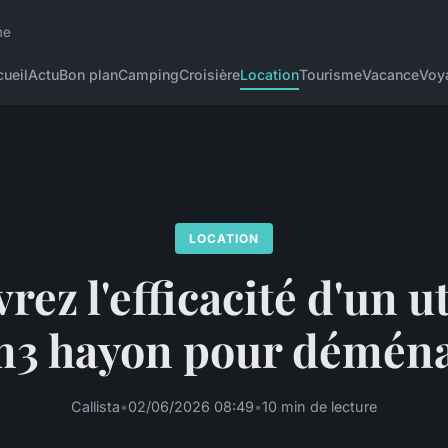
me
ueil
Actu
Bon plan
Camping
Croisière
Location
Tourisme
Vacance
Voy
LOCATION
ez l'efficacité d'un ut
3 hayon pour démén
Callista
•
02/06/2026 08:49
•
10 min de lecture