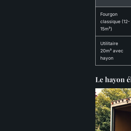
Fourgon
classique (12-
15m³)
Utilitaire
20m³ avec
hayon
Le hayon él