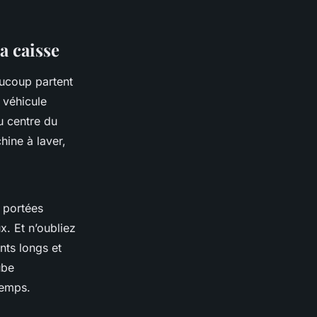
a caisse
aucoup partent
e véhicule
au centre du
hine à laver,
s portées
x. Et n’oubliez
nts longs et
ube
temps.