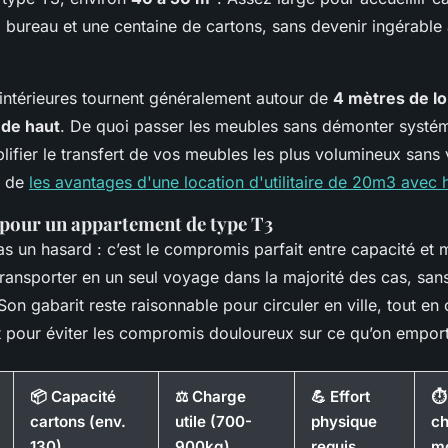
, bureau et une centaine de cartons, sans devenir ingérable
intérieures tournent généralement autour de
4 mètres de lo
 de haut
. De quoi passer les meubles sans démonter systé
mplifier le transfert de vos meubles les plus volumineux sans 
er de
les avantages d'une location d'utilitaire de 20m3 avec
l pour un appartement de type T3
s un hasard : c’est le compromis parfait entre capacité et ma
ransporter en un seul voyage dans la majorité des cas, san
Son gabarit reste raisonnable pour circuler en ville, tout en 
t pour éviter les compromis douloureux sur ce qu’on empor
📦 Capacité
⚖️ Charge
💪 Effort
⏱️
cartons (env.
utile (700-
physique
c
130)
900kg)
requis
m