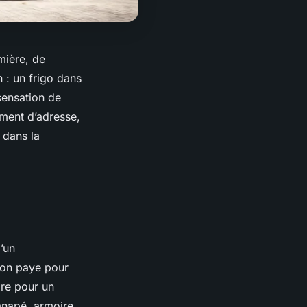
mière, de
n : un frigo dans
 sensation de
ment d’adresse,
 dans la
’un
t on paye pour
ire pour un
canapé, armoire,