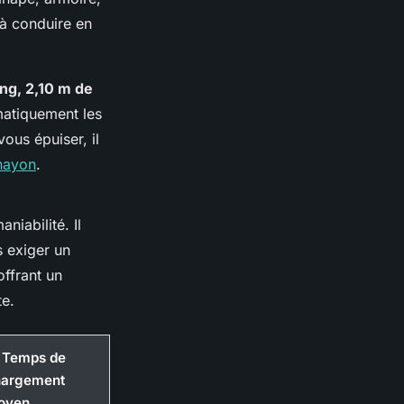
 à conduire en
ng, 2,10 m de
matiquement les
vous épuiser, il
 hayon
.
niabilité. Il
s exiger un
offrant un
te.
 Temps de
hargement
oyen