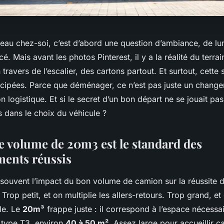
veau chez-soi, c’est d’abord une question d’ambiance, de lu
é. Mais avant les photos Pinterest, il y a la réalité du terrai
en travers de l’escalier, des cartons partout. Et surtout, cette
icipées. Parce que déménager, ce n’est pas juste un change
n logistique. Et si le secret d’un bon départ ne se jouait pas
 dans le choix du véhicule ?
e volume de 20m3 est le standard des
ents réussis
souvent l’impact du bon volume de camion sur la réussite d
op petit, et on multiplie les allers-retours. Trop grand, e
ile. Le
20m³
frappe juste : il correspond à l’espace nécessa
 type T3, environ
40 à 50 m²
. Assez large pour accueillir 