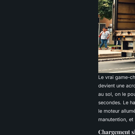
Le vrai game-cha
devient une acro
au sol, on le po
secondes. Le hay
le moteur allum
manutention, et 
Chargement si