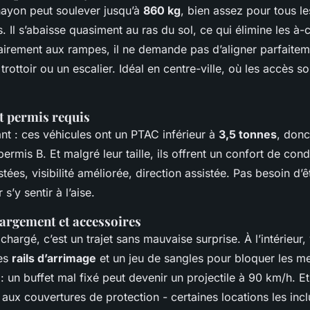
 hayon peut soulever jusqu’à
860 kg
, bien assez pour tous l
 Il s’abaisse quasiment au ras du sol, ce qui élimine les à-
rairement aux rampes, il ne demande pas d’aligner parfaitem
rottoir ou un escalier. Idéal en centre-ville, où les accès s
et permis requis
nt : ces véhicules ont un PTAC inférieur à
3,5 tonnes
, donc
ermis B. Et malgré leur taille, ils offrent un confort de con
tées, visibilité améliorée, direction assistée. Pas besoin d’ê
s’y sentir à l’aise.
hargement et accessoires
hargé, c’est un trajet sans mauvaise surprise. À l’intérieur
es
rails d’arrimage
et un jeu de sangles pour bloquer les me
 un buffet mal fixé peut devenir un projectile à 90 km/h. Et
aux couvertures de protection - certaines locations les incl