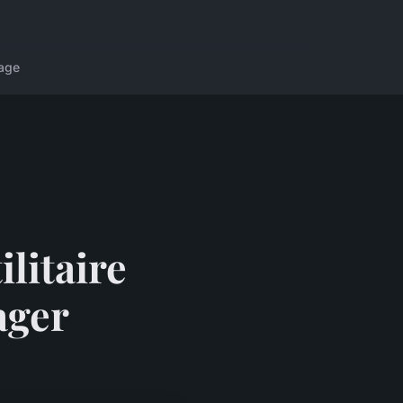
age
ilitaire
ager