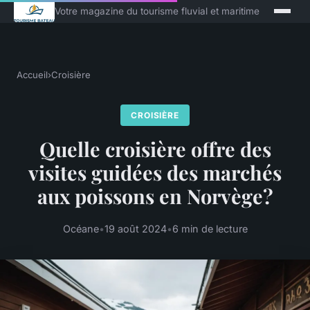
Votre magazine du tourisme fluvial et maritime
Accueil
›
Croisière
CROISIÈRE
Quelle croisière offre des
visites guidées des marchés
aux poissons en Norvège?
Océane
•
19 août 2024
•
6 min de lecture