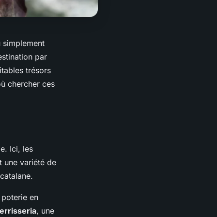
u simplement
estination par
itables trésors
où chercher ces
. Ici, les
t une variété de
 catalane.
 poterie en
errisseria
, une