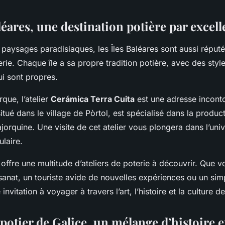
léares, une destination potière par excel
 paysages paradisiaques, les Îles Baléares sont aussi réputé
erie. Chaque île a sa propre tradition potière, avec des styl
ui sont propres.
rque, l’atelier
Cerámica Terra Cuita
est une adresse incont
 situé dans le village de Pòrtol, est spécialisé dans la produc
ajorquine. Une visite de cet atelier vous plongera dans l’uni
ulaire.
 offre une multitude d’ateliers de poterie à découvrir. Que 
sanat, un touriste avide de nouvelles expériences ou un sim
 invitation à voyager à travers l’art, l’histoire et la culture d
 potier de Galice, un mélange d’histoire e