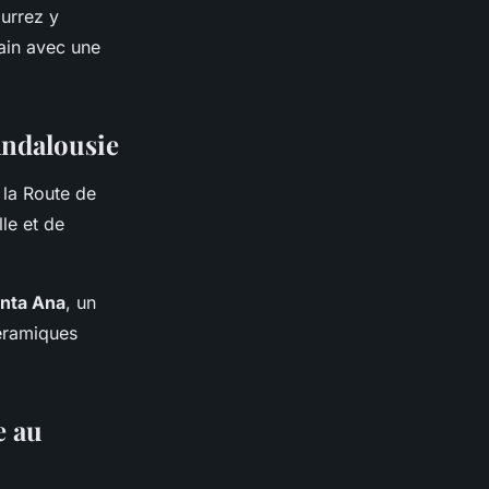
ourrez y
ain avec une
Andalousie
 la Route de
lle et de
nta Ana
, un
céramiques
e au