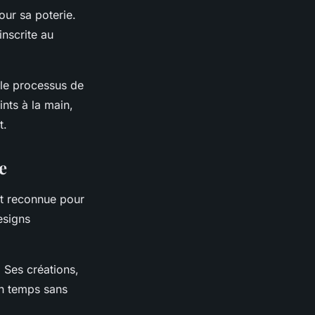
our sa poterie.
inscrite au
 le processus de
ints à la main,
t.
e
st reconnue pour
esigns
 Ses créations,
son temps sans