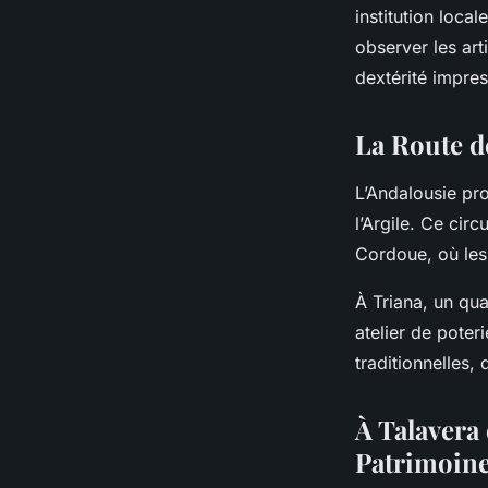
institution loca
observer les ar
dextérité impre
La Route d
L’Andalousie pr
l’Argile. Ce circ
Cordoue, où les 
À Triana, un qua
atelier de pote
traditionnelles,
À Talavera 
Patrimoin