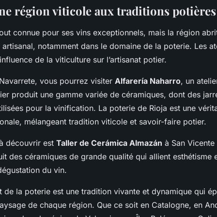
ne région viticole aux traditions potières
tout connue pour ses vins exceptionnels, mais la région abr
 artisanal, notamment dans le domaine de la poterie. Les at
nfluence de la viticulture sur l’artisanat potier.
 Navarrete, vous pourrez visiter
Alfarería Naharro
, un ateli
elier produit une gamme variée de céramiques, dont des jarr
tilisées pour la vinification. La poterie de Rioja est une véri
ionale, mélangeant tradition viticole et savoir-faire potier.
 à découvrir est
Taller de Cerámica Almazán
à San Vicente 
uit des céramiques de grande qualité qui allient esthétisme e
dégustation du vin.
t de la poterie est une tradition vivante et dynamique qui épo
 paysage de chaque région. Que ce soit en Catalogne, en An