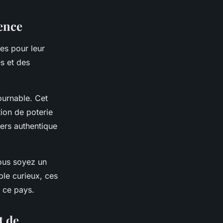
lence
es pour leur
es et des
ournable. Cet
tion de poterie
vers authentique
vous soyez un
ple curieux, ces
e ce pays.
t de