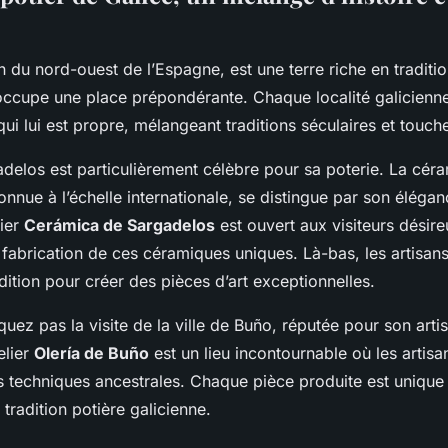
n du nord-ouest de l’Espagne, est une terre riche en traditio
 occupe une place prépondérante. Chaque localité galicien
 qui lui est propre, mélangeant traditions séculaires et touc
adelos est particulièrement célèbre pour sa poterie. La cér
nnue à l’échelle internationale, se distingue par son élégan
lier
Cerámica de Sargadelos
est ouvert aux visiteurs désir
 fabrication de ces céramiques uniques. Là-bas, les artisan
dition pour créer des pièces d’art exceptionnelles.
uez pas la visite de la ville de Buño, réputée pour son arti
telier
Olería de Buño
est un lieu incontournable où les artis
es techniques ancestrales. Chaque pièce produite est unique
 tradition potière galicienne.