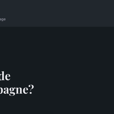
age
 de
spagne?