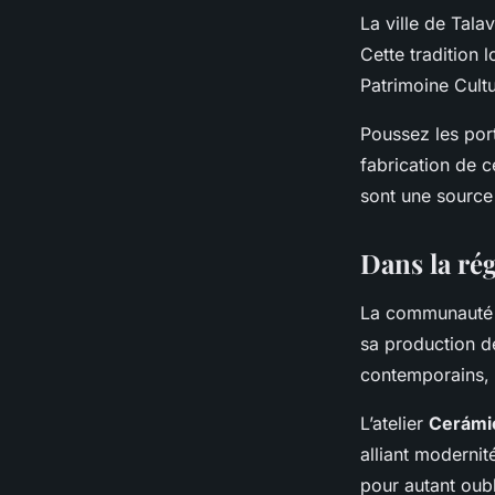
La ville de Tala
Cette tradition 
Patrimoine Cult
Poussez les port
fabrication de c
sont une source 
Dans la ré
La communauté v
sa production de
contemporains, t
L’atelier
Cerámi
alliant modernit
pour autant oubl