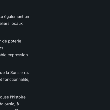
ite également un
eliers locaux
er de poterie
es
table expression
de la Sonsierra.
t fonctionnalité,
use l’histoire,
dalousie, à