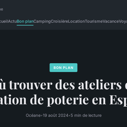
me
ueil
Actu
Bon plan
Camping
Croisière
Location
Tourisme
Vacance
Voy
BON PLAN
 trouver des ateliers
ation de poterie en E
Océane
•
19 août 2024
•
5 min de lecture