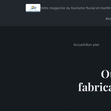
Votre magazine du tourisme fluvial et mariti
Acc
Accueil
›
Bon plan
Où
fabric