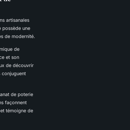
ns artisanales
ne possède une
hes de modernité.
amique de
ce et son
eux de découvrir
s conjuguent
sanat de poterie
ans façonnent
 et témoigne de